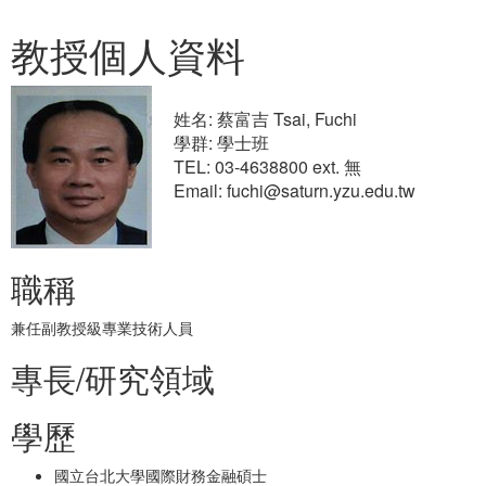
教授個人資料
姓名: 蔡富吉 Tsai, Fuchi
學群: 學士班
TEL: 03-4638800 ext. 無
Email: fuchi@saturn.yzu.edu.tw
職稱
兼任副教授級專業技術人員
專長/研究領域
學歷
國立台北大學國際財務金融碩士