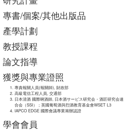
專書/個案/其他出版品
產學計劃
教授課程
論文指導
獲獎與專業證照
專責報關人員(報關師), 財政部
高級電信工程人員, 交通部
日本清酒 國際唎酒師, 日本酒サービス研究会・酒匠研究会連
合会（SSI）；英國葡萄酒與烈酒教育基金會WSET L3
IAPCO EDGE 國際會議專業籌辦認證
學會會員