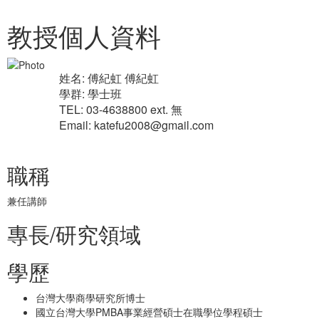
教授個人資料
姓名: 傅紀虹 傅紀虹
學群: 學士班
TEL: 03-4638800 ext. 無
Email: katefu2008@gmail.com
職稱
兼任講師
專長/研究領域
學歷
台灣大學商學研究所博士
國立台灣大學PMBA事業經營碩士在職學位學程碩士