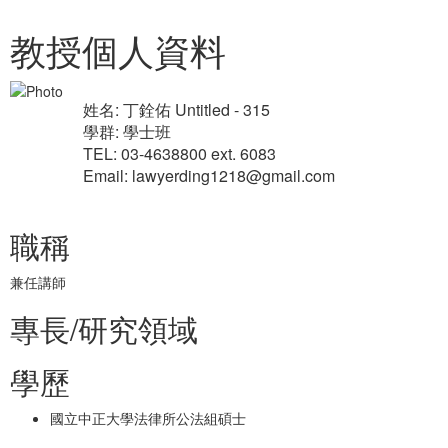
教授個人資料
姓名: 丁銓佑 Untitled - 315
學群: 學士班
TEL: 03-4638800 ext. 6083
Email: lawyerding1218@gmail.com
職稱
兼任講師
專長/研究領域
學歷
國立中正大學法律所公法組碩士