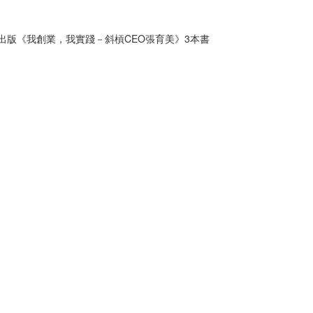
24出版《我創業，我實踐－斜槓CEO張育美》3本書