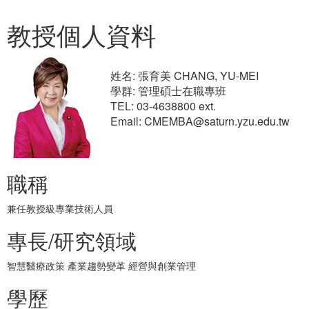
教授個人資料
姓名: 張育美 CHANG, YU-MEI
學群: 管理碩士在職專班
TEL: 03-4638800 ext.
Email: CMEMBA@saturn.yzu.edu.tw
職稱
兼任教授級專業技術人員
專長/研究領域
智慧醫療政策 產業趨勢變革 經營與創業管理
學歷