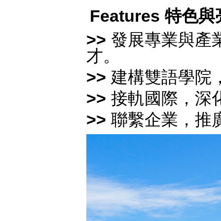
Features 特色
>>
發展專業與產
才。
>>
建構雙語學院
>>
接軌國際，深
>>
聯繫企業，推