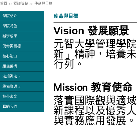
首頁
>>
認識管院
>>
使命與目標
使命與目標
學院簡介
學院特色
Vision 發展願景
辦學成果
元智大學管理學院
使命與目標
新」精神，培養未
核心能力
行列。
組織架構
法規辦法 »
Mission 教育使命
設備資源 »
校外來文
落實國際觀與適域
聯絡我們
新課程以及優秀人
與實務應用發展。