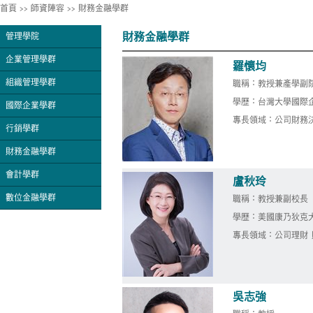
首頁
>>
師資陣容
>>
財務金融學群
財務金融學群
管理學院
企業管理學群
羅懷均
組織管理學群
職稱：教授兼產學副
學歷：台灣大學國際
國際企業學群
專長領域：公司財務決
行銷學群
財務金融學群
會計學群
盧秋玲
數位金融學群
職稱：教授兼副校長
學歷：美國康乃狄克
專長領域：公司理財 
吳志強