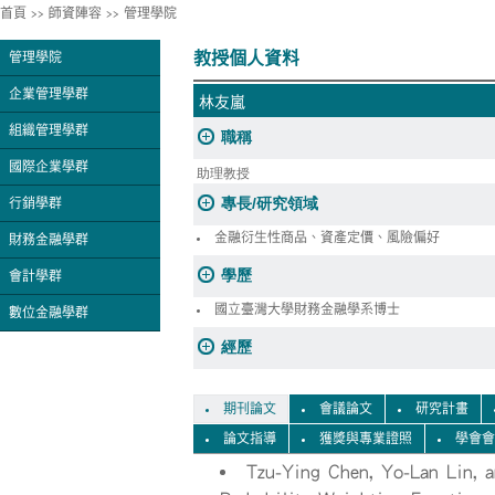
首頁
>>
師資陣容
>>
管理學院
教授個人資料
管理學院
企業管理學群
林友嵐
組織管理學群
職稱
國際企業學群
助理教授
專長/研究領域
行銷學群
金融衍生性商品、資產定價、風險偏好
財務金融學群
學歷
會計學群
國立臺灣大學財務金融學系博士
數位金融學群
經歷
期刊論文
會議論文
研究計畫
論文指導
獲獎與專業證照
學會會
Tzu-Ying Chen, Yo-Lan Lin, a