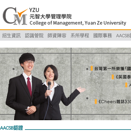
招生資訊
認識管院
師資陣容
系所學程
國際事務
AACS
AACSB認證