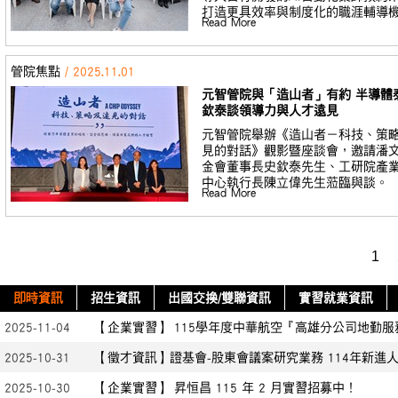
打造更具效率與制度化的職涯輔導
Read More
管院焦點
/ 2025.11.01
元智管院與「造山者」有約 半導體
欽泰談領導力與人才遠見
元智管院舉辦《造山者－科技、策
見的對話》觀影暨座談會，邀請潘
金會董事長史欽泰先生、工研院產
中心執行長陳立偉先生蒞臨與談。
Read More
1
即時資訊
招生資訊
出國交換/雙聯資訊
實習就業資訊
2025-11-04
【企業實習】 115學年度中華航空『高雄分公司地勤服
2025-10-31
【徵才資訊】證基會-股東會議案研究業務 114年新進人
2025-10-30
【企業實習】 昇恒昌 115 年 2 月實習招募中！