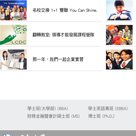
2025-04-01
求職季開跑 元智大學4,000學子參與 企業爭相延攬人才
名校交換 1+1 雙聯 You Can Shine.
2025-03-25
元智學子走入田間 體驗有機耕作見證農業永續
2025-03-25
2025智慧零碳城市論壇在台登場 聯合國歐盟EAI專家
翻轉教室: 領導才能發展課程營隊
2025-03-24
【企業實習】財團法人公共電視文化事業基金會辦理114
2025-03-24
【企業實習】玉山一年期金服實習
2025-03-17
元智EMBA推身心快樂講座 平衡健康成長一次到位
那一年，我們一起企業實習
2025-03-12
元智大學管理博士學會與元智企業書院攜手推動產學合
2025-03-12
元智管理學院校友齊聚 凝聚情誼邁向新里程
2025-03-10
元智36週年校慶 管院成立博士學會陳建松任首屆理事
2025-02-24
台達與元智大學、印度的SASTRA大學攜手合作
2025-02-19
川普電商新政是台灣電商轉機 IEAT帶領企業挑戰全
學士班(大學部) (BBA)
學士英語專班 (EBBA)
財務金融暨會計碩士班 (MS)
博士班 (Ph.D.)
2025-01-22
不只拓展半導體聯盟！元智大學產學合作、助力越南金
2025-01-20
企業最愛大學！元智奪第三