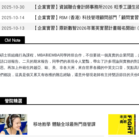
2025-10-30
【企業實習】資誠聯合會計師事務所2026 旺季工讀生
2025-10-14
【企業實習】RSM (香港) 科技管理顧問部門「顧問實習生」We also pr
2025-10-13
【企業實習】鼎新數智2026年菁英實習計畫報名開始! ( 實習期間：
2025-10-03
【企業實習】聯邦商業銀行產學合作實習報名招募中
CM Note
2025-10-02
【賀】陳家祥老師榮登 2025 年度全球 Top 2% 科學
碩士班組織行為課程，MBA和EMBA同學跨班合作，不但要就一個真實的企業問題
2025-09-27
【企業實習】台新新光金控2026年 Early Win 實
語口頭報告。二天的期末報告，同學們的表現令人驚豔，帶出了許多理論與實務的對
思。再加上外籍生跨越亞、歐、美、非各大洲，來自世界各國的中英文口音，笑點高
2025-09-26
【管院第五屆傑出校友遴選】 歡迎踴躍推薦
們都說，這真是個又累又有收穫的難忘經驗，還意外發現老師有主持雙語節目的天份
2025-09-24
【企業實習】第一金證券(含投顧)企業實習
2025-06-09
為永續未來按讚！元智大學管院成果展 聚焦創意實作
管院精選
2025-06-05
元智管院Dream Lab啟用 搭建跨域創新平台
2025-05-23
經濟學專家王川博士加入元智大學管理學院 強化永續
2025-04-24
媽祖信仰結合藝術與公益 金山二媽回娘家文化祭盛大
移地教學 體驗全球最熱門商管課
2025-04-15
遠東銀推十樂元宇宙2.0 讓客戶體驗「馬斯克上太空」