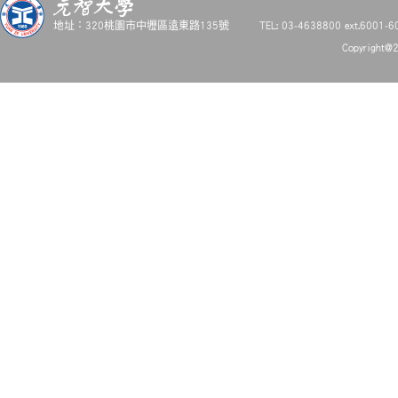
2025-01-20
2025全球電商趨勢：AI驅動沉浸式購物新時代
地址：320桃園市中壢區遠東路135號
TEL: 03-4638800 ext.6001-6
2025-01-15
元智舉辦首屆倫理與永續青年領袖營圓滿落幕
Copyright@2
2025-01-07
綠色行動再升級！元智師生攜手推動循環經濟與環境永
2025-01-03
從農場到酒廠 元智學子展現創新綠色旅遊新思維
2024-12-26
當AI成為未來新同事！從跨域整合到創新管理課程 元智大
2024-12-17
元智大學「企業經營發展產學聯盟」舉辦碳費與碳稅講
2024-12-05
產學合作建立智慧物流高階管理人才庫
2024-11-26
雙語教育再進階 元智管院躋身全國標竿學院之列
2024-11-21
企業永續獎 遠東躍大贏家
2024-11-13
【企業實習】元大銀行實習計畫
2024-11-13
【企業實習】【力成科技】2025 學期實習招募
更多消息 More...