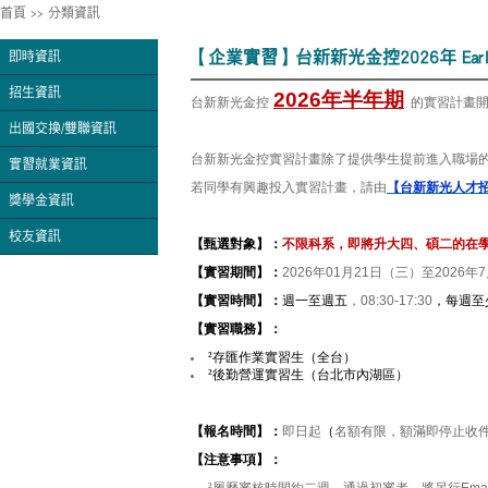
首頁
>>
分類資訊
【企業實習】台新新光金控2026年 Ear
即時資訊
招生資訊
2026
年半年期
台新新光金控
的實習計畫
出國交換/雙聯資訊
台新新光金控實習計畫除了提供學生提前進入職場
實習就業資訊
若同學有興趣投入實習計畫，請由
【台新新光人才
獎學金資訊
校友資訊
【甄選對象】：
不限科系，即將升大四、碩二的在
【實習期間】：
2026
年01月21日（三）至2026年
【實習時間】：
週一至週五
，08:30-17:30
，每週至
【實習職務】：
²
存匯作業實習生（全台）
²
後勤營運實習生（台北市內湖區）
【報名時間】：
即日起
（
名額有限，額滿即停止收
【注意事項】：