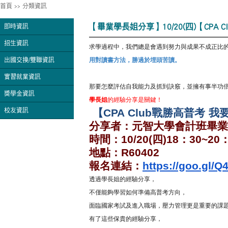
首頁
>>
分類資訊
【畢業學長姐分享】10/20(四)【CPA
即時資訊
招生資訊
求學過程中，我們總是會遇到努力與成果不成正比
用對讀書方法，勝過於埋頭苦讀。
出國交換/雙聯資訊
實習就業資訊
那要怎麼評估自我能力及抓到訣竅，並擁有事半功
獎學金資訊
學長姐
的經驗分享是關鍵！
【
CPA Club
戰勝高普考 我
校友資訊
分享者：元智大學會計班畢業
時間：
10/20(
四
)18
：
30~20
地點：
R60402
報名連結：
https://goo.gl/
透過學長姐的經驗分享，
不僅能夠學習如何準備高普考方向，
面臨國家考試及進入職場，壓力管理更是重要的課
有了這些保貴的經驗分享，