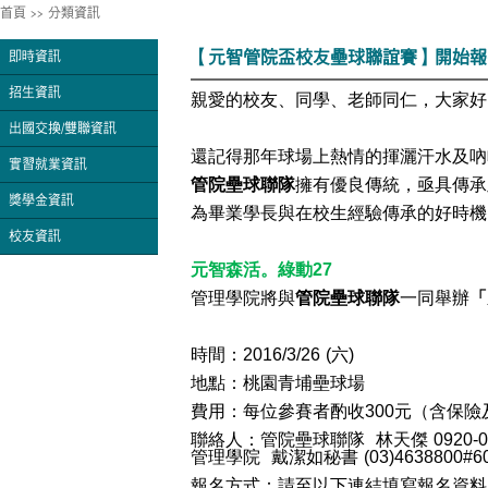
首頁
>>
分類資訊
【元智管院盃校友壘球聯誼賽】開始報
即時資訊
招生資訊
親愛的校友、同學、老師同仁，大家好
出國交換/雙聯資訊
還記得那年球場上熱情的揮灑汗水及吶
實習就業資訊
管院壘球聯隊
擁有優良傳統，亟具傳承
獎學金資訊
為畢業學長與在校生經驗傳承的好時機
校友資訊
元智森活。綠動27
管理學院將與
管院壘球聯隊
一同舉辦
「
時間：2016/3/26 (六)
地點：桃園青埔壘球場
費用：每位參賽者酌收300元（含保險
聯絡人：管院壘球聯隊 林天傑 0920-01
管理學院 戴潔如秘書 (03)4638800#6
報名方式：請至以下連結填寫報名資料