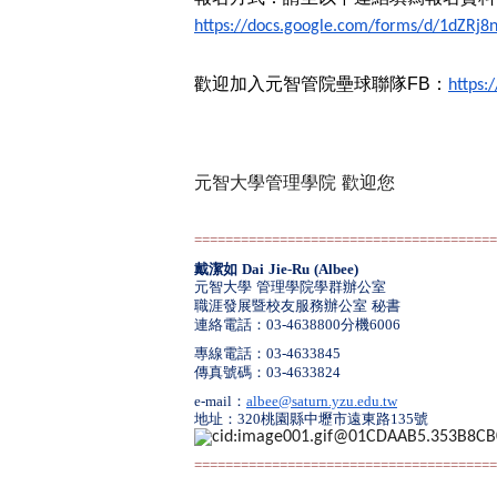
https://docs.google.com/forms/
d/
1dZRj8
歡迎加入元智管院壘球聯隊FB：
https:
元智大學管理學院 歡迎您
==============================
=========
戴潔如
Dai Jie-Ru (Albee)
元智大學
管理學院學群辦公室
職涯發展暨校友服務辦公室
秘書
連絡電話：
03-4638800
分機
6006
專線電話：
03-4633845
傳真號碼：
03-4633824
e-mail
：
albee@saturn.yzu.edu.tw
地址：
320
桃園縣中壢市遠東路
135
號
==============================
=========