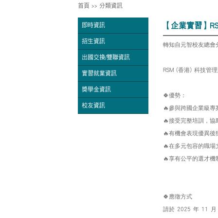
首頁
>>
分類資訊
【企業實習】RSM (香
即時資訊
招生資訊
轉知自元智校友總會
出國交換/雙聯資訊
香港
科技管理
RSM (
)
實習就業資訊
獎學金資訊
🍀
優勢：
校友資訊
🔥
參與跨國企業級專
🔥
接受完整培訓，協
🔥
有機會表現優異後
🔥
在多元包容的職場
🔥
享有公平的選才機
🍀
應徵方式
請於
年
月
2025
11