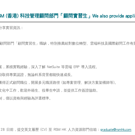
港) 科技管理顧問部門「顧問實習生」We also provide applications 
分享實習資訊：
顧問部門「顧問實習生」職缺，特別推薦給對數位轉型、雲端科技及國際顧問工作有
案，累積實戰經驗，深入了解
等雲端
導入流程。
NetSuite
ERP
助取得專業認證，無論科系背景都能快速成長。
獲得正式顧問職位，開展多元職涯路徑
如專案管理、解決方案架構師等
。
(
)
文化中工作，歡迎外籍生、役畢生申請，並提供工作簽證協助。
制，僅以資格與經驗為評選標準。
日前，提交英文履歷
至
人力資源部門信箱：
28
(CV)
RSM HK
graduate@rsmhk.com