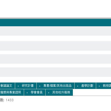
會議論文
研究計畫
專書/個案/其他出版品
產學計劃
教授
獲獎與專業證照
學會會員
其他校外服務
數: 1433