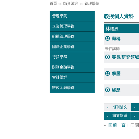
首頁
>>
師資陣容
>>
管理學院
教授個人資料
管理學院
企業管理學群
林祐辰
組織管理學群
職稱
國際企業學群
兼任講師
專長/研究領域
行銷學群
財務金融學群
學歷
會計學群
數位金融學群
經歷
期刊論文
論文指導
«
回前一頁
| 已閱