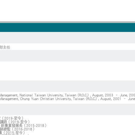
部主任
 Management, National Taiwan University, Taiwan (R.O.C.) , August, 2003 – June, 20
Management, Chung Yuan Christian University, Taiwan (R.O.C.) , August, 2001 – Jun
2019-至今）
講師（2019-至今）
TAL 新事業發展長（2015-2018）
行銷總監（2016-2018）
（2015-至今）