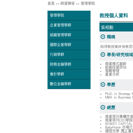
首頁
>>
師資陣容
>>
管理學院
教授個人資料
管理學院
企業管理學群
吳相勳
組織管理學群
職稱
國際企業學群
助理教授兼終身教育
專長/研究領域
行銷學群
商業模式創新
財務金融學群
新創投資評估
策略管理
會計學群
產業分析
數位金融學群
學歷
Ph.D. in Strategy
MBA in Business 
經歷
商業周刊專欄作家（
商業周刊CEO學院
WISKEY CAPI
BabyHome 市場
揚明光學 獨立董事