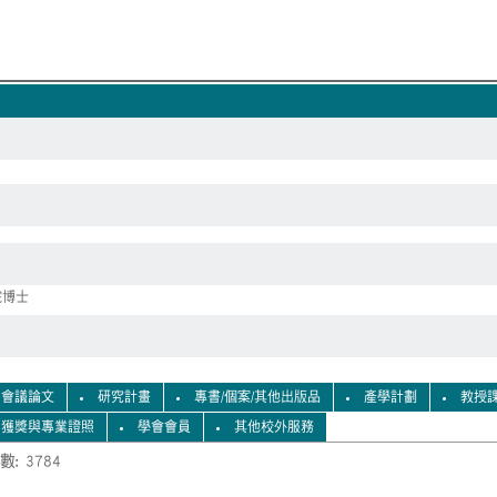
院博士
會議論文
研究計畫
專書/個案/其他出版品
產學計劃
教授
獲獎與專業證照
學會會員
其他校外服務
數: 3784