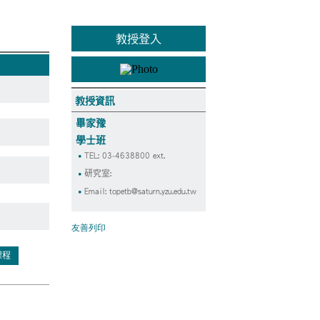
教授登入
教授資訊
畢家豫
學士班
TEL: 03-4638800 ext.
研究室:
Email:
topetb@saturn.yzu.edu.tw
友善列印
課程