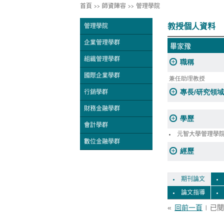
首頁
>>
師資陣容
>>
管理學院
教授個人資料
管理學院
企業管理學群
畢家豫
組織管理學群
職稱
國際企業學群
兼任助理教授
專長/研究領域
行銷學群
財務金融學群
學歷
會計學群
元智大學管理學
數位金融學群
經歷
期刊論文
論文指導
«
回前一頁
| 已閱