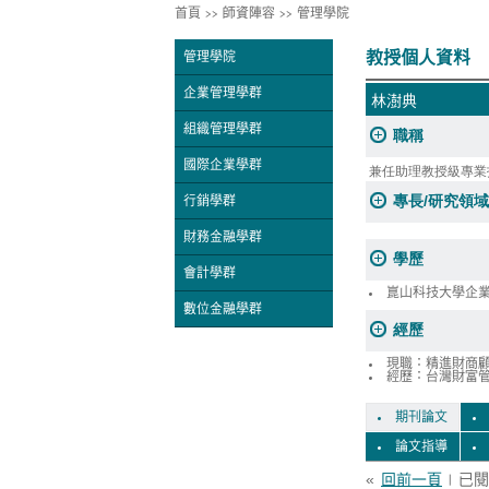
首頁
>>
師資陣容
>>
管理學院
教授個人資料
管理學院
企業管理學群
林澍典
組織管理學群
職稱
國際企業學群
兼任助理教授級專業
專長/研究領域
行銷學群
財務金融學群
學歷
會計學群
崑山科技大學企
數位金融學群
經歷
現職：精進財商
經歷：台灣財富
期刊論文
論文指導
«
回前一頁
| 已閱