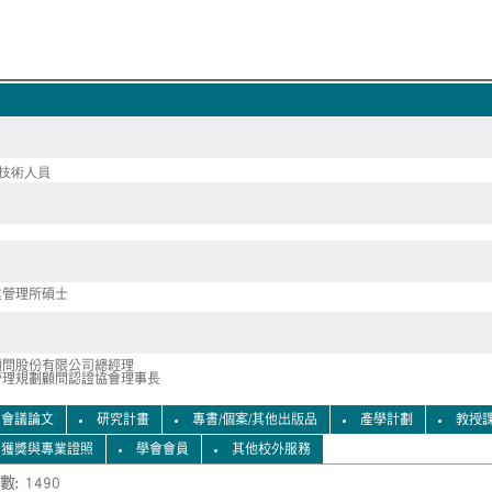
技術人員
業管理所碩士
顧問股份有限公司總經理
管理規劃顧問認證協會理事長
會議論文
研究計畫
專書/個案/其他出版品
產學計劃
教授
獲獎與專業證照
學會會員
其他校外服務
數: 1490