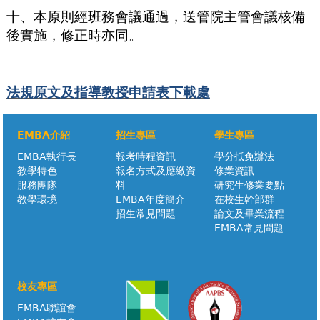
十、本原則經班務會議通過，送管院主管會議核備
後實施，修正時亦同。
法規原文及指導教授申請表下載處
EMBA介紹
招生專區
學生專區
EMBA執行長
報考時程資訊
學分抵免辦法
教學特色
報名方式及應繳資
修業資訊
服務團隊
料
研究生修業要點
教學環境
EMBA年度簡介
在校生幹部群
招生常見問題
論文及畢業流程
EMBA常見問題
校友專區
EMBA聯誼會