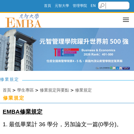
首頁
元智大學
管理學院
EN
修業規定
首頁
>
學生專區
>
修業規定與要點
>
修業規定
修業規定
EMBA修業規定
1. 最低畢業計 36 學分，另加論文一篇(0學分)。