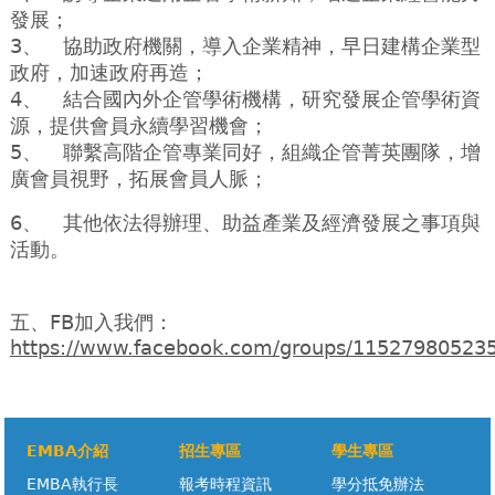
發展；
3、
協助政府機關，導入企業精神，早日建構企業型
政府，加速政府再造；
4、
結合國內外企管學術機構，研究發展企管學術資
源，提供會員永續學習機會；
5、
聯繫高階企管專業同好，組織企管菁英團隊，增
廣會員視野，拓展會員人脈；
6、
其他依法得辦理、助益產業及經濟發展之事項與
活動。
五、FB加入我們：
https://www.facebook.com/groups/11527980523
EMBA介紹
招生專區
學生專區
EMBA執行長
報考時程資訊
學分抵免辦法