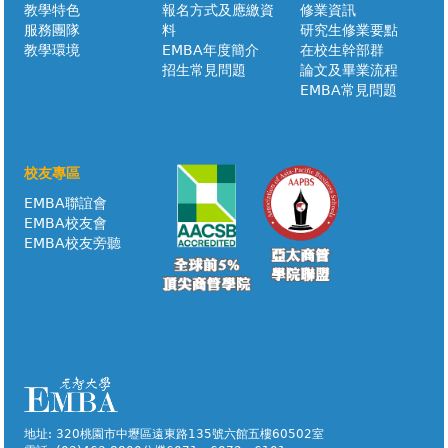
教學特色
報名方式及應繳資
修業資訊
服務團隊
料
研究生修業要點
教學環境
EMBA年度簡介
在校生幹部群
招生常見問題
論文及畢業流程
EMBA常見問題
校友專區
EMBA聯誼會
EMBA校友會
EMBA校友旁聽
地址: 320桃園市中壢區遠東路135號六館五樓60502室