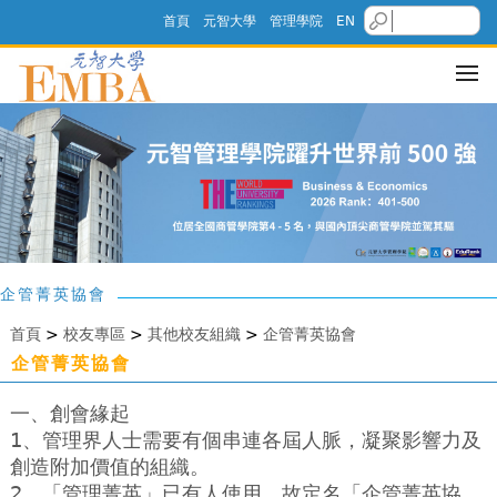
首頁
元智大學
管理學院
EN
企管菁英協會
首頁
>
校友專區
>
其他校友組織
>
企管菁英協會
企管菁英協會
一、創會緣起
1、管理界人士需要有個串連各屆人脈，凝聚影響力及
創造附加價值的組織。
2、「管理菁英」已有人使用，故定名「企管菁英協