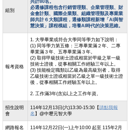
共計80名。
必選修課程包含行銷管理類、企業管理類、財
組別
金會計類、國際企業類、組織管理類及專業業
師共計６大類課程，選修類課程新增「AI與智
慧決策」課程模組，培養AI時代的決策思維。
1. 大學畢業或符合大學同等學力如下說明：
(1) 同等學力第五條：三專畢業滿２年、二專
畢業滿３年、五專畢業滿３年。
(2) 取得甲級技術士證或相當於甲級之單一級
技術士證後，從事相關工作經驗三年以上。
報考資格
(3) 技能檢定職類以乙級為最高級別者，取得
乙級技術士證或相當於乙級之單一級技術士證
後，從事相關工作經驗五年以上。
2. 工作滿3年(含)以上之工作年資。
招生說明
114年12月13日(六)13:30-15:30【
請點我報
會
名
】@中壢元智大學
網路報名
114年12月22日(一)上午10:00 起至 115年2月