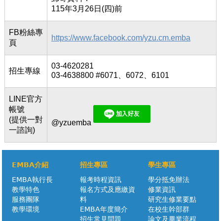
115年3月26日(四)前
FB粉絲專
https://www.facebook.com/yzu.cm.emba
頁
03-4620281
招生專線
03-4638800 #6071、6072、6101
LINE官方
帳號
(提供一對
@yzuemba
一諮詢)
EMBA介紹
招生專區
學生專區
EMBA執行長
報考時程資訊
學分抵免辦法
教學特色
報名方式及應繳資
修業資訊
服務團隊
料
研究生修業要點
教學環境
EMBA年度簡介
在校生幹部群
招生常見問題
論文及畢業流程