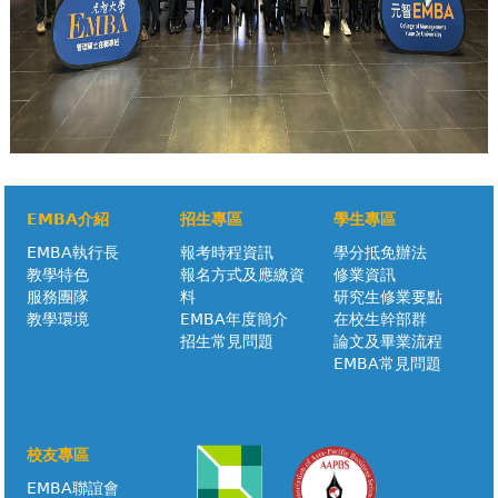
EMBA介紹
招生專區
學生專區
EMBA執行長
報考時程資訊
學分抵免辦法
教學特色
報名方式及應繳資
修業資訊
服務團隊
料
研究生修業要點
教學環境
EMBA年度簡介
在校生幹部群
招生常見問題
論文及畢業流程
EMBA常見問題
校友專區
EMBA聯誼會