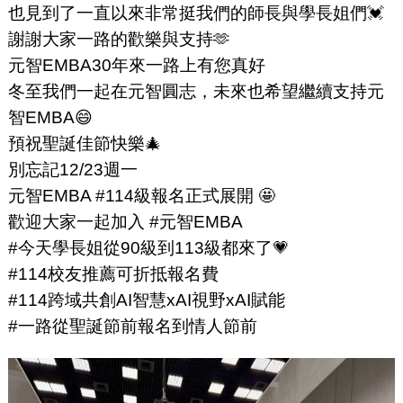
也見到了一直以來非常挺我們的師長與學長姐們💓
謝謝大家一路的歡樂與支持🫶
元智EMBA30年來一路上有您真好
冬至我們一起在元智圓志，未來也希望繼續支持元
智EMBA😄
預祝聖誕佳節快樂🎄
別忘記12/23週一
元智EMBA #114級報名正式展開 🤩
歡迎大家一起加入 #元智EMBA
#今天學長姐從90級到113級都來了💗
#114校友推薦可折抵報名費
#114跨域共創AI智慧xAI視野xAI賦能
#一路從聖誕節前報名到情人節前