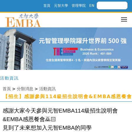
首頁
元智大學
管理學院
EN
活動資訊
首頁
>
分類消息
>
活動資訊
【招生】感謝參與114級招生說明會&EMBA感恩餐會
感謝大家今天參與元智EMBA114級招生說明會
&EMBA感恩餐會🙇🏻
見到了未來想加入元智EMBA的同學