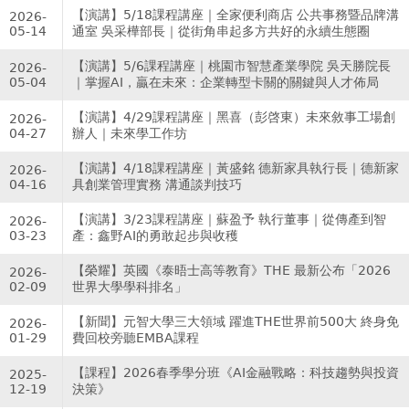
【演講】5/18課程講座｜全家便利商店 公共事務暨品牌溝
2026-
05-14
通室 吳采樺部長｜從街角串起多方共好的永續生態圈
【演講】5/6課程講座｜桃園市智慧產業學院 吳天勝院長
2026-
05-04
｜掌握AI，贏在未來：企業轉型卡關的關鍵與人才佈局
【演講】4/29課程講座｜黑喜（彭啓東）未來敘事工場創
2026-
04-27
辦人｜未來學工作坊
【演講】4/18課程講座｜黃盛銘 德新家具執行長｜德新家
2026-
04-16
具創業管理實務 溝通談判技巧
【演講】3/23課程講座｜蘇盈予 執行董事｜從傳產到智
2026-
03-23
產：鑫野AI的勇敢起步與收穫
【榮耀】英國《泰晤士高等教育》THE 最新公布「2026
2026-
02-09
世界大學學科排名」
【新聞】元智大學三大領域 躍進THE世界前500大 終身免
2026-
01-29
費回校旁聽EMBA課程
【課程】2026春季學分班《AI金融戰略：科技趨勢與投資
2025-
12-19
決策》