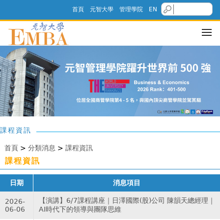
首頁
元智大學
管理學院
EN
課程資訊
首頁
>
分類消息
>
課程資訊
課程資訊
日期
消息項目
【演講】6/7課程講座｜日澤國際(股)公司 陳韻天總經理｜
2026-
06-06
AI時代下的領導與團隊思維