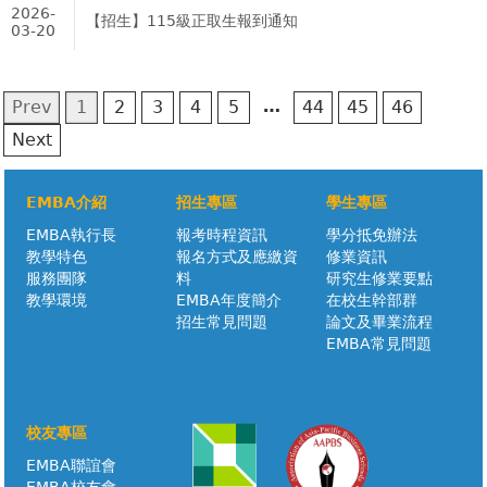
2026-
【招生】115級正取生報到通知
03-20
…
Prev
1
2
3
4
5
44
45
46
Next
EMBA介紹
招生專區
學生專區
EMBA執行長
報考時程資訊
學分抵免辦法
教學特色
報名方式及應繳資
修業資訊
服務團隊
料
研究生修業要點
教學環境
EMBA年度簡介
在校生幹部群
招生常見問題
論文及畢業流程
EMBA常見問題
校友專區
EMBA聯誼會