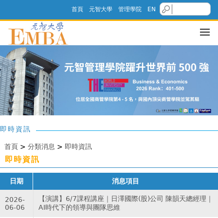
首頁
元智大學
管理學院
EN
即時資訊
首頁
>
分類消息
>
即時資訊
即時資訊
日期
消息項目
【演講】6/7課程講座｜日澤國際(股)公司 陳韻天總經理｜
2026-
06-06
AI時代下的領導與團隊思維