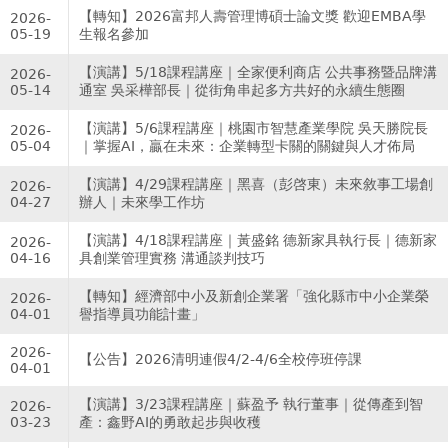
【轉知】2026富邦人壽管理博碩士論文獎 歡迎EMBA學
2026-
05-19
生報名參加
【演講】5/18課程講座｜全家便利商店 公共事務暨品牌溝
2026-
05-14
通室 吳采樺部長｜從街角串起多方共好的永續生態圈
【演講】5/6課程講座｜桃園市智慧產業學院 吳天勝院長
2026-
05-04
｜掌握AI，贏在未來：企業轉型卡關的關鍵與人才佈局
【演講】4/29課程講座｜黑喜（彭啓東）未來敘事工場創
2026-
04-27
辦人｜未來學工作坊
【演講】4/18課程講座｜黃盛銘 德新家具執行長｜德新家
2026-
04-16
具創業管理實務 溝通談判技巧
【轉知】經濟部中小及新創企業署「強化縣市中小企業榮
2026-
04-01
譽指導員功能計畫」
2026-
【公告】2026清明連假4/2-4/6全校停班停課
04-01
【演講】3/23課程講座｜蘇盈予 執行董事｜從傳產到智
2026-
03-23
產：鑫野AI的勇敢起步與收穫