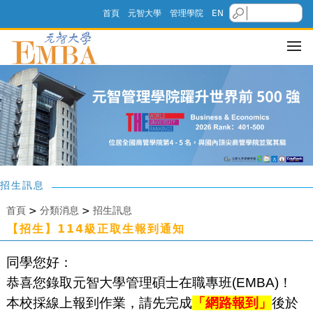
首頁
元智大學
管理學院
EN
招生訊息
首頁
>
分類消息
>
招生訊息
【招生】114級正取生報到通知
同學您好：
恭喜您錄取元智大學管理碩士在職專班(EMBA)！
本校採線上報到作業，請先完成
「網路報到」
後於