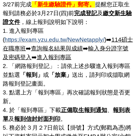
3/27前完成
「新生繳驗證件」郵寄。
提醒您正取生
報到請務必於3月27日(四)前
完成登記
及
繳交新生驗
證文件
，線上報到說明如下說明：
1. 進入報到專區
(
https://exam.yzu.edu.tw/NewNetapply/
)➡️
114碩士
在職專班
➡️
查詢報名結果與成績
➡️
輸入身分證字號
及密碼登入
➡️
進入報到專區
2. 「網路報到登記」：請依上述步驟進入報到專區
並點選
「報到」
或
「放棄」
送出，請列印或擷取網
路報到登記畫面。
3. 點選上方「報到專區」再次確認報到狀態是否更
新。
4. 於「報到專區」下載
正備取生報到通知
、
報到表
單
及
報到信封封面列印
。
5. 務必於３月２7日前以【掛號】方式(郵戳為憑)將