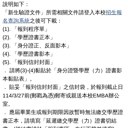
說明如下：
「新生驗證文件」所需相關文件請登入本校
招生報
名查詢系統
之後可下載：
(1). 「報到程序單」
(2). 「學歷證書正本」
(3). 「身分證正、反面影本」
(4). 「學歷證書影本」
(5). 「報到信封封面」
． 請將(3)-(4)黏貼於「身分證暨學歷（力）證書影
本黏貼表」。
貼妥「報到信封封面」之信封袋，於報到截止日
．
114/3/27前(郵戳為憑)郵寄或親送本校EMBA辦公
室。
應屆畢業生或報到期限因故暫時無法繳交學歷證
．
書正本，請填寫「延遲繳交學歷（力）證書切結