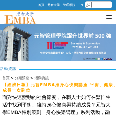
首頁
元智大學
管理學院
EN
活動資訊
首頁
>
分類消息
>
活動資訊
【經濟日報】元智EMBA推身心快樂講座 平衡、健康
成長一次到位
面對快速變動的社會節奏，在職人士如何在繁忙生
活中找到平衡、維持身心健康與持續成長？元智大
學EMBA特別策劃「身心快樂講座」系列活動，融