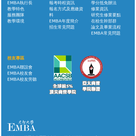
EMBA執行長
報考時程資訊
學分抵免辦法
教學特色
報名方式及應繳資
修業資訊
服務團隊
料
研究生修業要點
教學環境
EMBA年度簡介
在校生幹部群
招生常見問題
論文及畢業流程
EMBA常見問題
校友專區
EMBA聯誼會
EMBA校友會
EMBA校友旁聽