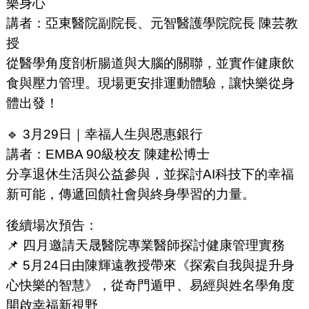
樂身心
講者：亞東醫院副院長、元智醫護學院院長 陳芸教
授
從醫學角度剖析腸道與大腦的關聯，並實作健康飲
食與壓力管理。現場更安排運動體驗，讓快樂從身
體出發！
🔹 3月29日｜幸福人生與恩惠銀行
講者：EMBA 90級校友 陳建松博士
分享退休生活與公益參與，並探討AI科技下的幸福
新可能，傳遞回饋社會與終身學習的力量。
後續場次預告：
📌 四月邀請天晟醫院專業醫師探討健康管理實務
📌 5月24日由陳輝遠教授帶來《探索自我與提升身
心快樂的智慧》，從奇門遁甲、易經與姓名學角度
開啟幸福新視野