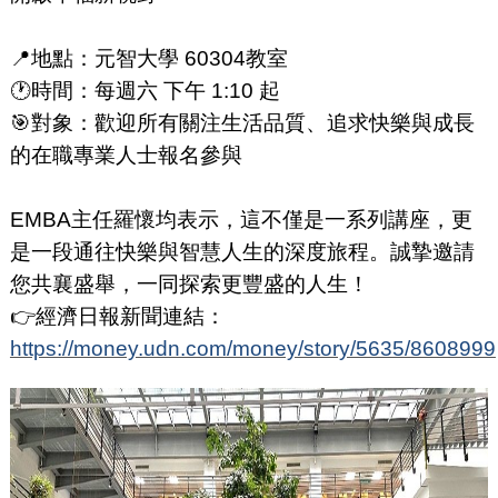
📍地點：元智大學 60304教室
🕐時間：每週六 下午 1:10 起
🎯對象：歡迎所有關注生活品質、追求快樂與成長
的在職專業人士報名參與
EMBA主任羅懷均表示，這不僅是一系列講座，更
是一段通往快樂與智慧人生的深度旅程。誠摯邀請
您共襄盛舉，一同探索更豐盛的人生！
👉經濟日報新聞連結：
https://money.udn.com/money/story/5635/8608999