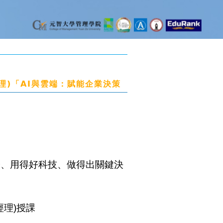
理)「AI與雲端：賦能企業決策
勢、用得好科技、做得出關鍵決
經理)授課