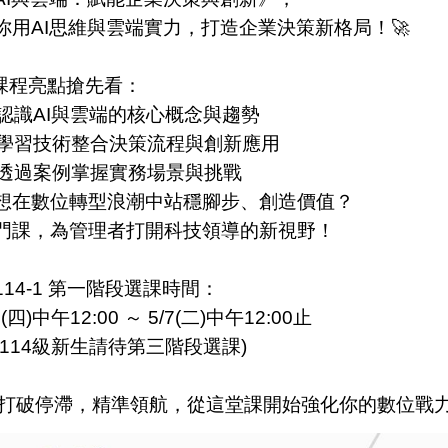
你用AI思維與雲端實力，打造企業決策新格局！🚀
課程亮點搶先看：
 認識AI與雲端的核心概念與趨勢
 學習技術整合決策流程與創新應用
 透過案例掌握實務場景與挑戰
想在數位轉型浪潮中站穩腳步、創造價值？
門課，為管理者打開科技領導的新視野！
114-1 第一階段選課時間：
2(四)中午12:00 ～ 5/7(二)中午12:00止
※114級新生請待第三階段選課)
打破停滯，精準領航，從這堂課開始強化你的數位戰