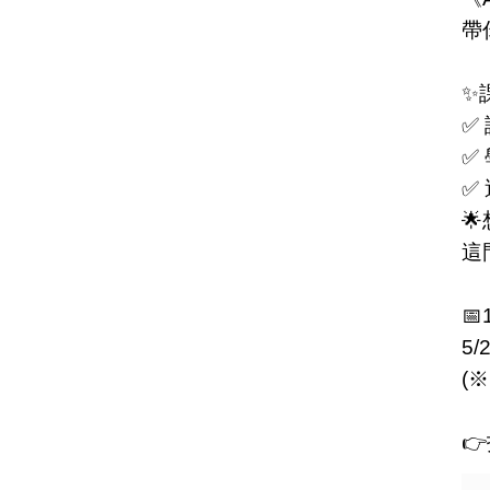
帶
✨
✅
✅
✅

這

5/
(
