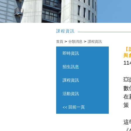
課程資訊
首頁
>
分類消息
>
課程資訊
【
即時資訊
與
1
招生訊息

課程資訊
數
活動資訊
在
策
<< 回前一頁
這
《