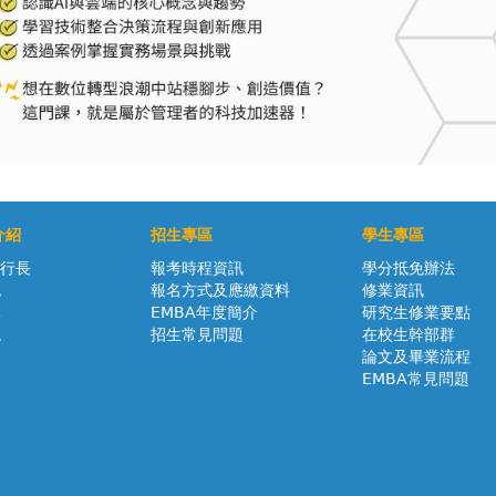
介紹
招生專區
學生專區
執行長
報考時程資訊
學分抵免辦法
色
報名方式及應繳資料
修業資訊
隊
EMBA年度簡介
研究生修業要點
境
招生常見問題
在校生幹部群
論文及畢業流程
EMBA常見問題