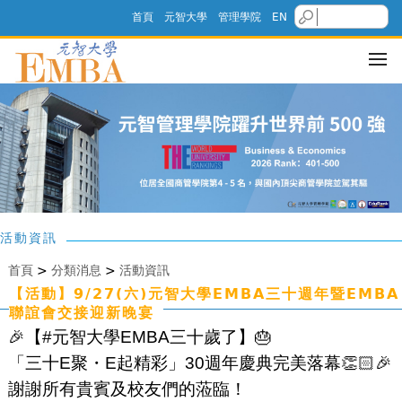
首頁
元智大學
管理學院
EN
活動資訊
首頁
>
分類消息
>
活動資訊
【活動】9/27(六)元智大學EMBA三十週年暨EMBA
聯誼會交接迎新晚宴
🎉【#元智大學EMBA三十歲了】🎂
「三十E聚・E起精彩」30週年慶典完美落幕👏🏻🎉
謝謝所有貴賓及校友們的蒞臨！