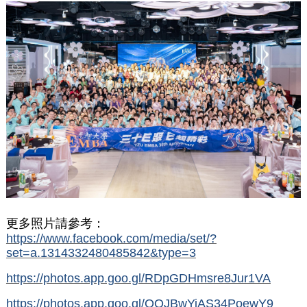
更多照片請參考：
https://www.facebook.com/media/set/?
set=a.1314332480485842&type=3
https://photos.app.goo.gl/RDpGDHmsre8Jur1VA
https://photos.app.goo.gl/QQJBwYiAS34PoewY9