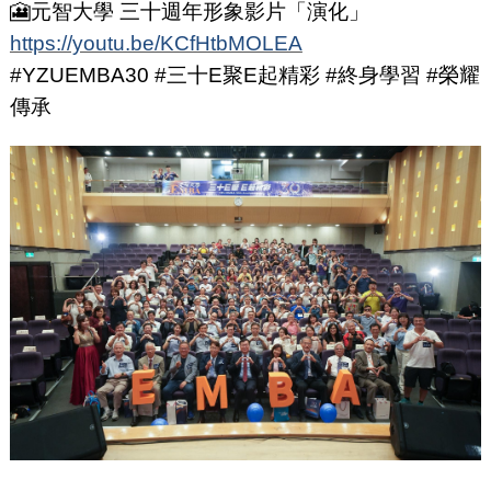
🎦元智大學 三十週年形象影片「演化」
https://youtu.be/KCfHtbMOLEA
#YZUEMBA30 #三十E聚E起精彩 #終身學習 #榮耀
傳承