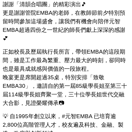
謝謝「清韻合唱團」的精彩演出🎵
更是謝謝管院EMBA的老師，在教師節前夕特別預
留時間參加這場盛會，讓我們有機會向陪伴元智
EMBA超過四份之一世紀的師長們獻上深深的感謝
💕
正如校長及歷屆執行長所言，帶領EMBA的這段期
間，雖是工作最為繁重、壓力最大的時刻，卻同時
也是最具成就感與價值的一段旅程。
晚宴更是席開超過35桌，特別安排「致敬
EMBA30」，邀請自的第一屆85級學長姐至第三十
屆114級學長姐齊聚一堂，三十位學長姐世代交融
大合影，見證榮耀傳承📷
💡 自1995年創立以來，#元智EMBA 已培育逾
2,800位高階管理人才，校友遍及科技、金融、製