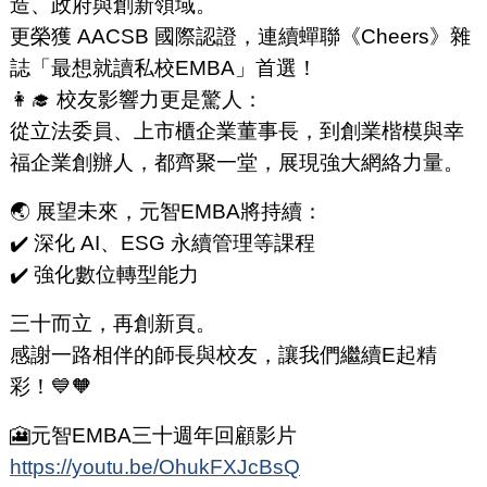
造、政府與創新領域。
更榮獲 AACSB 國際認證，連續蟬聯《Cheers》雜
誌「最想就讀私校EMBA」首選！
👩‍🎓 校友影響力更是驚人：
從立法委員、上市櫃企業董事長，到創業楷模與幸
福企業創辦人，都齊聚一堂，展現強大網絡力量。
🌏 展望未來，元智EMBA將持續：
✔️ 深化 AI、ESG 永續管理等課程
✔️ 強化數位轉型能力
三十而立，再創新頁。
感謝一路相伴的師長與校友，讓我們繼續E起精
彩！💙🧡
🎦元智EMBA三十週年回顧影片
https://youtu.be/OhukFXJcBsQ