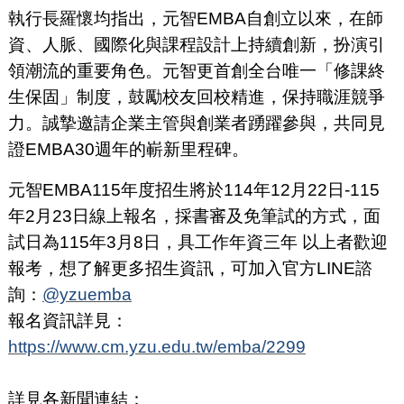
執行長羅懷均指出，元智EMBA自創立以來，在師
資、人脈、國際化與課程設計上持續創新，扮演引
領潮流的重要角色。元智更首創全台唯一「修課終
生保固」制度，鼓勵校友回校精進，保持職涯競爭
力。誠摯邀請企業主管與創業者踴躍參與，共同見
證EMBA30週年的嶄新里程碑。
元智EMBA115年度招生將於114年12月22日-115
年2月23日線上報名，採書審及免筆試的方式，面
試日為115年3月8日，具工作年資三年 以上者歡迎
報考，想了解更多招生資訊，可加入官方LINE諮
詢：
@yzuemba
報名資訊詳見：
https://www.cm.yzu.edu.tw/emba/2299
詳見各新聞連結：