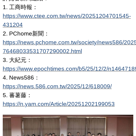
1. 工商時報：
https://www.ctee.com.tw/news/20251204701545-
431204
2. PChome新聞：
https://news.pchome.com.tw/society/news586/202
76468033531707290002.html
3. 大紀元：
https://www.epochtimes.com/b5/25/12/2/n1464718
4. News586：
https://news.586.com.tw/2025/12/618009/
5. 蕃薯藤：
https://n.yam.com/Article/20251202199053