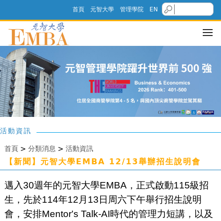
首頁
元智大學
管理學院
EN
活動資訊
首頁
>
分類消息
>
活動資訊
【新聞】元智大學EMBA 12/13舉辦招生說明會
邁入30週年的元智大學EMBA，正式啟動115級招
生，先於114年12月13日周六下午舉行招生說明
會，安排Mentor's Talk-AI時代的管理力短講，以及