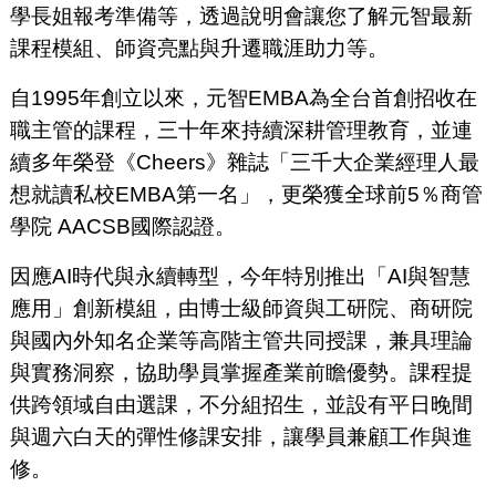
學長姐報考準備等，透過說明會讓您了解元智最新
課程模組、師資亮點與升遷職涯助力等。
自1995年創立以來，元智EMBA為全台首創招收在
職主管的課程，三十年來持續深耕管理教育，並連
續多年榮登《Cheers》雜誌「三千大企業經理人最
想就讀私校EMBA第一名」，更榮獲全球前5％商管
學院 AACSB國際認證。
因應AI時代與永續轉型，今年特別推出「AI與智慧
應用」創新模組，由博士級師資與工研院、商研院
與國內外知名企業等高階主管共同授課，兼具理論
與實務洞察，協助學員掌握產業前瞻優勢。課程提
供跨領域自由選課，不分組招生，並設有平日晚間
與週六白天的彈性修課安排，讓學員兼顧工作與進
修。