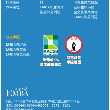
服務團隊
料
研究生修業要點
教學環境
EMBA年度簡介
在校生幹部群
招生常見問題
論文及畢業流程
EMBA常見問題
校友專區
EMBA聯誼會
EMBA校友會
EMBA校友旁聽
地址: 320桃園市中壢區遠東路135號六館五樓60502室
電話: (03)463-8800分機6071、6072、6101
專線: (03)462-0281