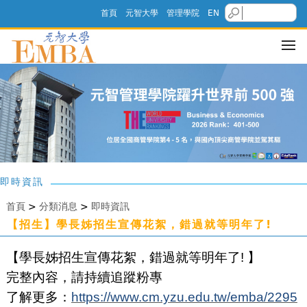
首頁
元智大學
管理學院
EN
即時資訊
首頁
>
分類消息
>
即時資訊
【招生】學長姊招生宣傳花絮，錯過就等明年了!
【學長姊招生宣傳花絮，錯過就等明年了! 】
完整內容，請持續追蹤粉專
了解更多：
https://www.cm.yzu.edu.tw/emba/2295