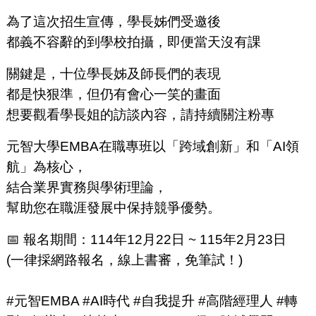
為了這次招生宣傳，學長姊們受邀後
都義不容辭的到學校拍攝，即便當天沒有課
關鍵是，十位學長姊及師長們的表現
都是快狠準，但仍有會心一笑的畫面
想要觀看學長姐的訪談內容，請持續關注粉專
元智大學EMBA在職專班以「跨域創新」和「AI領
航」為核心，
結合業界實務與學術理論，
幫助您在職涯發展中保持競爭優勢。
📅 報名期間：114年12月22日 ~ 115年2月23日
(一律採網路報名，線上書審，免筆試！)
#元智EMBA #AI時代 #自我提升 #高階經理人 #轉