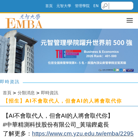
首頁
元智大學
管理學院
EN
即時資訊
首頁
>
分類消息
>
即時資訊
【招生】AI不會取代人，但會AI的人將會取代你
【AI不會取代人，但會AI的人將會取代你】
#中華精測科技股份有限公司_黃瑞鏗處長
了解更多：
https://www.cm.yzu.edu.tw/emba/2295