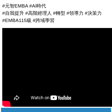
#元智EMBA #AI時代
#自我提升 #高階經理人 #轉型 #領導力 #決策力
#EMBA115級 #跨域學習