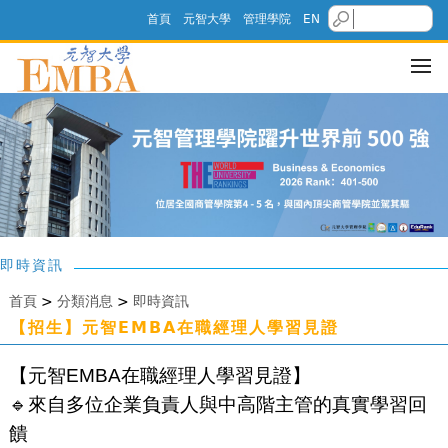
首頁
元智大學
管理學院
EN
即時資訊
首頁
>
分類消息
>
即時資訊
【招生】元智EMBA在職經理人學習見證
【元智EMBA在職經理人學習見證】
🔹來自多位企業負責人與中高階主管的真實學習回
饋