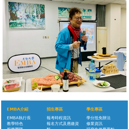
EMBA介紹
招生專區
學生專區
EMBA執行長
報考時程資訊
學分抵免辦法
教學特色
報名方式及應繳資
修業資訊