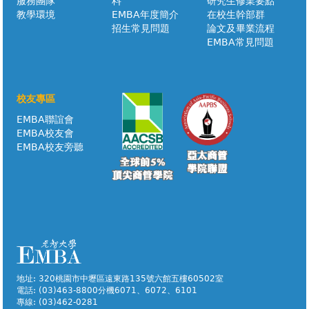
服務團隊
料
研究生修業要點
教學環境
EMBA年度簡介
在校生幹部群
招生常見問題
論文及畢業流程
EMBA常見問題
校友專區
EMBA聯誼會
EMBA校友會
EMBA校友旁聽
地址: 320桃園市中壢區遠東路135號六館五樓60502室
電話: (03)463-8800分機6071、6072、6101
專線: (03)462-0281