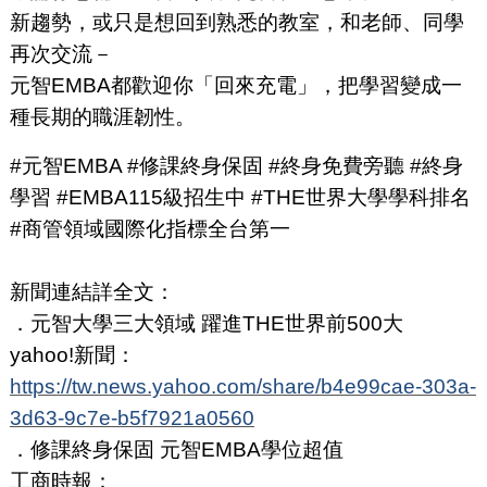
新趨勢，或只是想回到熟悉的教室，和老師、同學
再次交流－
元智EMBA都歡迎你「回來充電」，把學習變成一
種長期的職涯韌性。
#元智EMBA #修課終身保固 #終身免費旁聽 #終身
學習 #EMBA115級招生中 #THE世界大學學科排名
#商管領域國際化指標全台第一
新聞連結詳全文：
．元智大學三大領域 躍進THE世界前500大
yahoo!新聞：
https://tw.news.yahoo.com/share/b4e99cae-303a-
3d63-9c7e-b5f7921a0560
．修課終身保固 元智EMBA學位超值
工商時報：