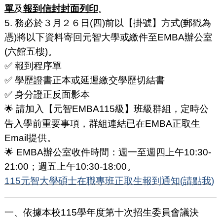
單
及
報到信封封面列印
。
5. 務必於３月２６日(四)前以【掛號】方式(郵戳為
憑)將以下資料寄回元智大學或繳件至EMBA辦公室
(六館五樓)。
✅ 報到程序單
✅ 學歷證書正本或延遲繳交學歷切結書
✅ 身分證正反面影本
請加入【元智EMBA115級】班級群組，定時公
🌟
告入學前重要事項，群組連結已在EMBA正取生
Email提供。
🌟 EMBA辦公室收件時間：週一至週四上午10:30-
21:00；週五上午10:30-18:00。
115元智大學碩士在職專班正取生報到通知(請點我)
一、依據本校115學年度第十次招生委員會議決