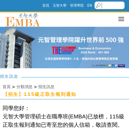
首頁
元智大學
管理學院
EN
招生訊息
首頁
>
分類消息
>
招生訊息
【招生】115級正取生報到通知
同學您好：
元智大學管理碩士在職專班(EMBA)已放榜，115級
正取生報到通知已寄至您的個人信箱，敬請查閱。