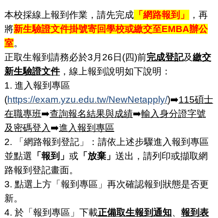
本校採線上報到作業，請先完成
「網路報到」
，再
將
新生驗證文件掛號寄回學校或繳交至EMBA辦公
室
。
正取生報到請務必於3月26日(四)前
完成登記
及
繳交
新生驗證文件
，線上報到說明如下說明：
1. 進入報到專區
(
https://exam.yzu.edu.tw/NewNetapply/
)➡️
115碩士
在職專班
➡️
查詢報名結果與成績
➡️
輸入身分證字號
及密碼登入
➡️
進入報到專區
2. 「網路報到登記」：請依上述步驟進入報到專區
並點選
「報到」
或
「放棄」
送出，請列印或擷取網
路報到登記畫面。
3. 點選上方「報到專區」再次確認報到狀態是否更
新。
4. 於「報到專區」下載
正備取生報到通知
、
報到表