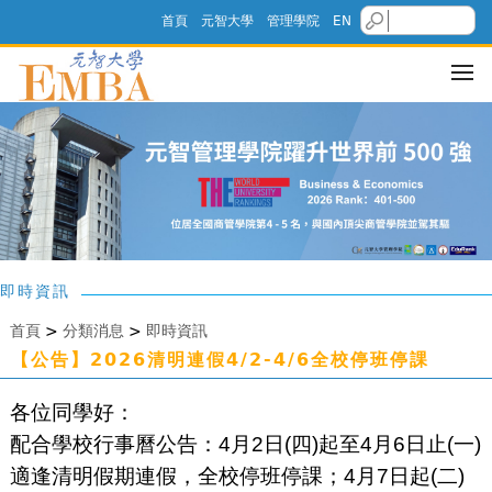
首頁
元智大學
管理學院
EN
即時資訊
首頁
>
分類消息
>
即時資訊
【公告】2026清明連假4/2-4/6全校停班停課
各位同學好：
配合學校行事曆公告：4月2日(四)起至4月6日止(一)
適逢清明假期連假，全校停班停課；4月7日起(二)