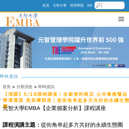
首頁
元智大學
管理學院
EN
即時資訊
首頁
>
分類消息
>
即時資訊
【演講】5/18課程講座｜全家便利商店 公共事務暨品
牌溝通室 吳采樺部長｜從街角串起多方共好的永續生
圈
元智大學EMBA【
企業個案分析
】課程講座
課程演講主題：
從街角串起多方共好的永續生態圈