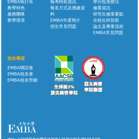
EMBA執行長
報考時程資訊
學分抵免辦法
教學特色
報名方式及應繳資
修業資訊
服務團隊
料
研究生修業要點
教學環境
EMBA年度簡介
在校生幹部群
招生常見問題
論文及畢業流程
EMBA常見問題
校友專區
EMBA聯誼會
EMBA校友會
EMBA校友旁聽